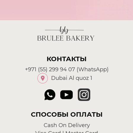
КОНТАКТЫ
+971 (55) 299 94 07
(WhatsApp)
Dubai Al quoz 1
СПОСОБЫ ОПЛАТЫ
Cash On Delivery
Visa Card | Master Card
КАТАЛОГ
Линейка без сахара
Детские торты
Свадебные торты
Корпоративные торты
Торты на день рождения для взрослых
Десерты